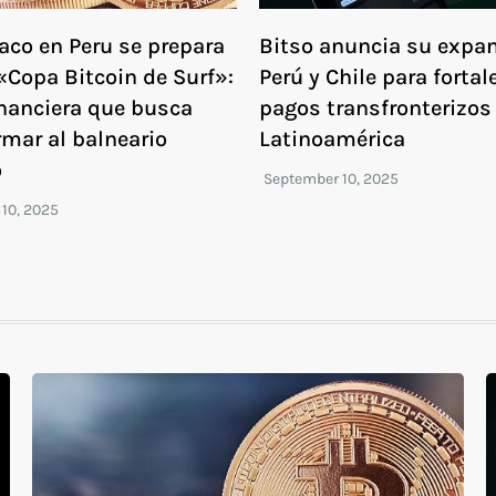
co en Peru se prepara
Bitso anuncia su expa
«Copa Bitcoin de Surf»:
Perú y Chile para fortal
inanciera que busca
pagos transfronterizos
rmar al balneario
Latinoamérica
o