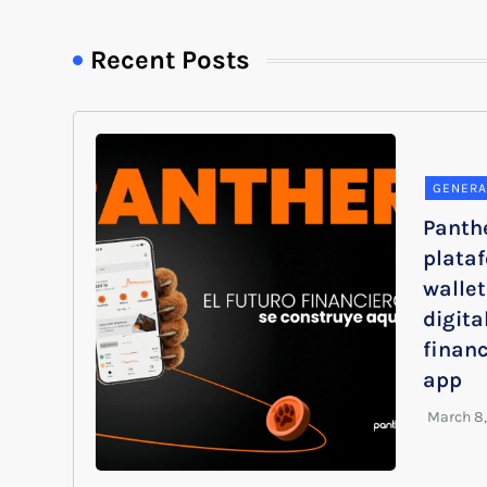
Recent Posts
GENERA
Panth
plata
wallet
digita
financ
app