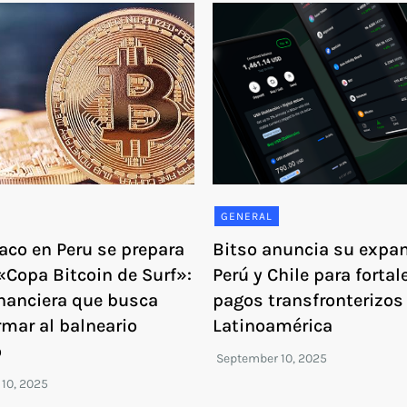
GENERAL
co en Peru se prepara
Bitso anuncia su expa
«Copa Bitcoin de Surf»:
Perú y Chile para fortal
inanciera que busca
pagos transfronterizos
rmar al balneario
Latinoamérica
o