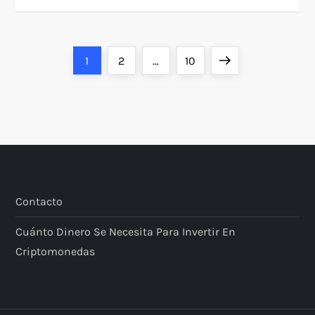
P
Page
Page
Page
Next
1
2
…
10
o
page
s
t
s
Contacto
p
Cuánto Dinero Se Necesita Para Invertir En
Criptomonedas
a
g