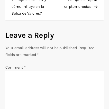
o
cómo influye en la
criptomonedas
Bolsa de Valores?
s
t
Leave a Reply
n
Your email address will not be published.
Required
a
fields are marked
*
v
Comment
*
i
g
a