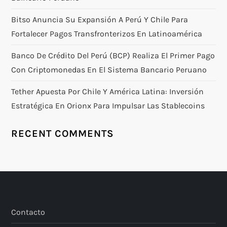
Bitso Anuncia Su Expansión A Perú Y Chile Para
Fortalecer Pagos Transfronterizos En Latinoamérica
Banco De Crédito Del Perú (BCP) Realiza El Primer Pago
Con Criptomonedas En El Sistema Bancario Peruano
Tether Apuesta Por Chile Y América Latina: Inversión
Estratégica En Orionx Para Impulsar Las Stablecoins
RECENT COMMENTS
Contacto