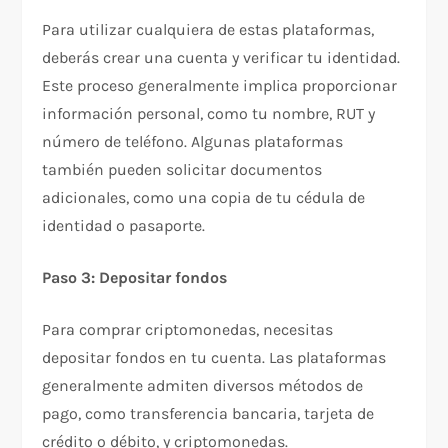
Para utilizar cualquiera de estas plataformas,
deberás crear una cuenta y verificar tu identidad.
Este proceso generalmente implica proporcionar
información personal, como tu nombre, RUT y
número de teléfono. Algunas plataformas
también pueden solicitar documentos
adicionales, como una copia de tu cédula de
identidad o pasaporte.
Paso 3: Depositar fondos
Para comprar criptomonedas, necesitas
depositar fondos en tu cuenta. Las plataformas
generalmente admiten diversos métodos de
pago, como transferencia bancaria, tarjeta de
crédito o débito, y criptomonedas.