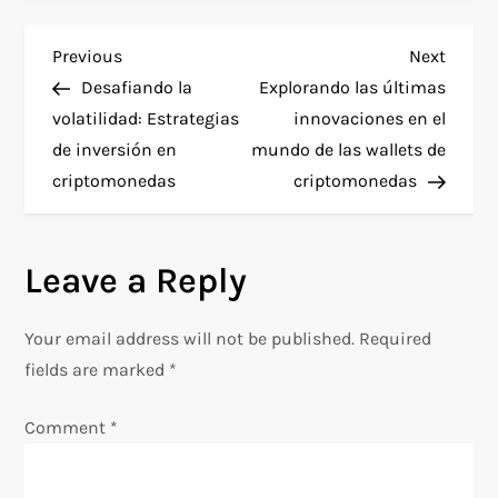
P
Previous
Next
Previous
Next
Post
Post
Desafiando la
Explorando las últimas
o
volatilidad: Estrategias
innovaciones en el
de inversión en
mundo de las wallets de
s
criptomonedas
criptomonedas
t
n
Leave a Reply
a
Your email address will not be published.
Required
v
fields are marked
*
i
Comment
*
g