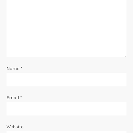
a
t
i
o
n
Name
*
Email
*
Website