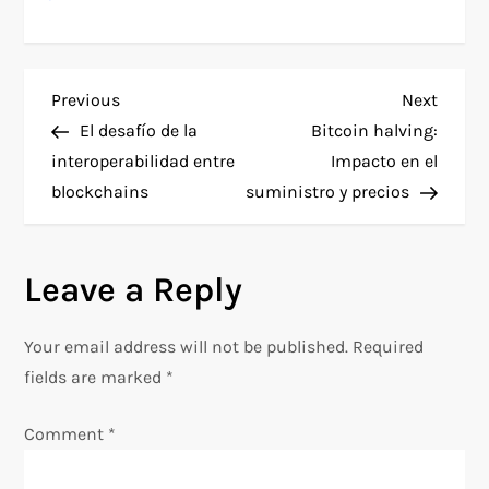
P
Previous
Next
Previous
Next
Post
Post
El desafío de la
Bitcoin halving:
o
interoperabilidad entre
Impacto en el
blockchains
suministro y precios
s
t
Leave a Reply
n
Your email address will not be published.
Required
a
fields are marked
*
v
Comment
*
i