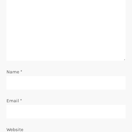
g
a
t
i
o
Name
*
n
Email
*
Website