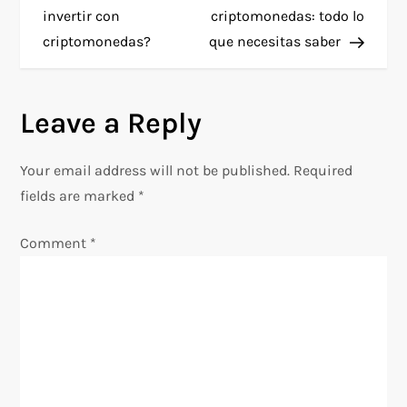
o
invertir con
criptomonedas: todo lo
criptomonedas?
que necesitas saber
s
t
Leave a Reply
n
Your email address will not be published.
Required
a
fields are marked
*
v
Comment
*
i
g
a
t