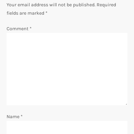
a
Your email address will not be published.
Required
v
fields are marked
*
i
Comment
*
g
a
t
i
o
n
Name
*