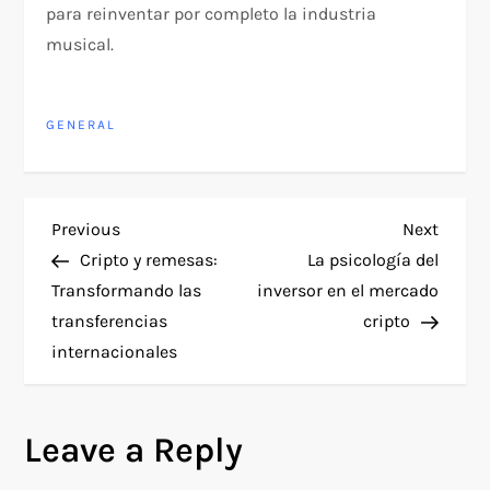
para reinventar por completo la industria
musical.
GENERAL
P
Previous
Next
Previous
Next
Post
Post
Cripto y remesas:
La psicología del
o
Transformando las
inversor en el mercado
transferencias
cripto
s
internacionales
t
n
Leave a Reply