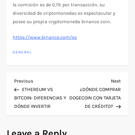
la comisión es de 0,1% por transacción, su
diversidad de criptomonedas es espectacular y
posee su propia cryptomoneda binance coin.
https://www.binance.com/es
GENERAL
P
Previous
Next
Previous
Next
Post
Post
ETHEREUM VS
¿DÓNDE COMPRAR
o
BITCOIN: DIFERENCIAS Y
DOGECOIN CON TARJETA
DÓNDE INVERTIR
DE CRÉDITO?
s
t
Leave a Reply