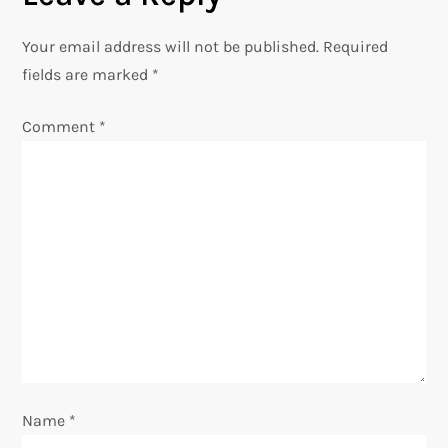
n
Your email address will not be published.
Required
a
fields are marked
*
v
Comment
*
i
g
a
t
i
o
Name
*
n