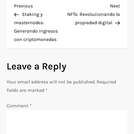
P
Previous
Next
Previous
Next
Post
Post
Staking y
NFTs: Revolucionando la
o
masternodes:
propiedad digital
Generando ingresos
s
con criptomonedas
t
n
Leave a Reply
a
Your email address will not be published.
Required
v
fields are marked
*
i
Comment
*
g