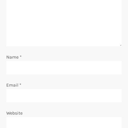
a
t
i
o
n
Name
*
Email
*
Website