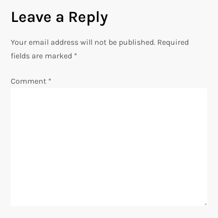
Leave a Reply
t
n
Your email address will not be published.
Required
fields are marked
*
a
Comment
*
v
i
g
a
t
i